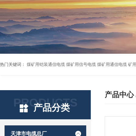
热门关键词：
煤矿用铠装通信电缆 煤矿用信号电缆 煤矿用通信电缆 矿用阻燃通信电缆 矿用监控电缆 矿用通信电缆 橡套软电缆YZ-3*1.5+1 YCW橡胶电缆3*10+1*6 船用橡套软电缆CEFR-3*2.5 煤矿用移动橡套软电缆MY3*4+1*4 阻燃屏蔽计算机电缆ZR
产品中心
PRODUCTS
产品分类
天津市电缆总厂