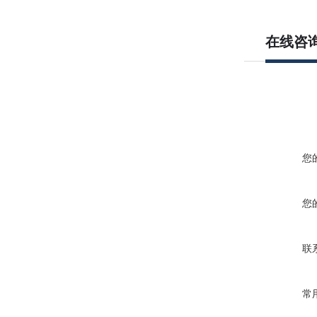
在线咨
您
您
联
常