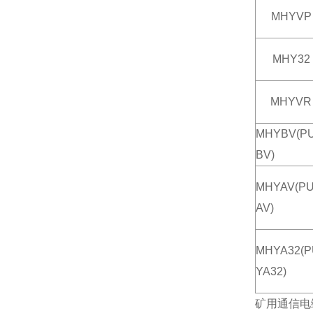
MHYVP
MHY32
MHYVR
MHYBV(P
BV)
MHYAV(P
AV)
MHYA32(P
YA32)
矿用通信电缆MH