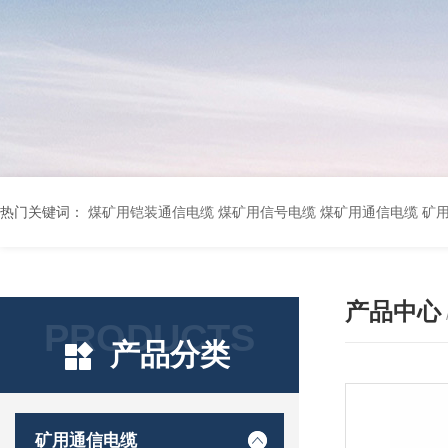
热门关键词：
煤矿用铠装通信电缆 煤矿用信号电缆 煤矿用通信电缆 矿用阻燃通信电缆 矿用监控电缆 矿用通信电缆 橡套软电缆YZ-3*1.5+1 YCW橡胶电缆3*10+1*6 船用橡套软电缆CEFR-3*2.5 煤矿用移动橡套软电缆MY3*4+1*4 阻燃屏蔽计算机电缆ZR
产品中心
PRODUCTS
产品分类
矿用通信电缆