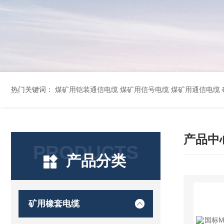
热门关键词：
煤矿用铠装通信电缆 煤矿用信号电缆 煤矿用通信电缆 矿用阻燃通信电缆 矿用监控电缆 矿用通信电缆 橡套软电缆YZ-3*1.5+1 YCW橡胶电缆3*10+1*6 船用橡套软电缆CEFR-3*2.5 煤矿用移动橡套软电缆MY3*4+1*4 阻燃屏
产品中
PRODUCTS
产品分类
矿用橡套电缆