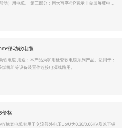
移动）用电缆。 第三部分：用大写字母P表示非金属屏蔽电
电压U0/U，单位为kV
6mm²移动软电缆
mm²移动软电缆 用途：本产品为矿用橡套软电缆系列产品。适用于：
移动式采煤机组等设备装置作连接电源线路用。
16价格
 MY橡套电缆实用于交流额外电压Uo/U为0.38/0.66KV及以下铜