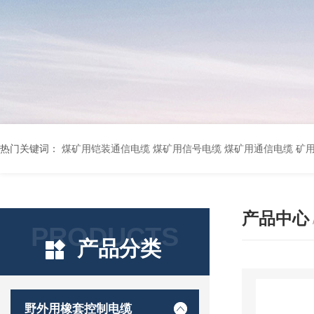
热门关键词：
煤矿用铠装通信电缆 煤矿用信号电缆 煤矿用通信电缆 矿用阻燃通信电缆 矿用监控电缆 矿用通信电缆 橡套软电缆YZ-3*1.5+1 YCW橡胶电缆3*10+1*6 船用橡套软电缆CEFR-3*2.5 煤矿用移动橡套软电缆MY3*4+1*4 阻燃屏蔽计算机电缆ZR
产品中心
PRODUCTS
产品分类
野外用橡套控制电缆