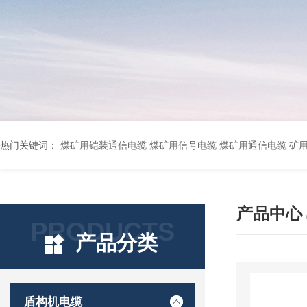
热门关键词：
煤矿用铠装通信电缆 煤矿用信号电缆 煤矿用通信电缆 矿用阻燃通信电缆 矿用监控电缆 矿用通信电缆 橡套软电缆YZ-3*1.5+1 YCW橡胶电缆3*10+1*6 船用橡套软电缆CEFR-3*2.5 煤矿用移动橡套软电缆MY3*4+1*4 阻燃屏蔽计算机电缆ZR
产品中心
PRODUCTS
产品分类
盾构机电缆