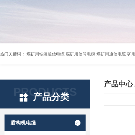
热门关键词：
煤矿用铠装通信电缆 煤矿用信号电缆 煤矿用通信电缆 矿用阻燃通信电缆 矿用监控电缆 矿用通信电缆 橡套软电缆YZ-3*1.5+1 YCW橡胶电缆3*10+1*6 船用橡套软电缆CEFR-3*2.5 煤矿用移动橡套软电缆MY3*4+1*4 阻燃屏蔽计算机电缆ZR
产品中心
PRODUCTS
产品分类
盾构机电缆