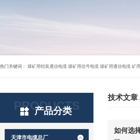
热门关键词：
煤矿用铠装通信电缆 煤矿用信号电缆 煤矿用通信电缆 矿用阻燃通信电缆 矿用监控电缆 矿用通信电缆 橡套软电缆YZ-3*1.5+1 YCW橡胶电缆3*10+1*6 船用橡套软电缆CEFR-3*2.5 煤矿用移动橡套软电缆MY3*4+1*4 阻燃屏蔽计算机电缆ZR
技术文章
PRODUCTS
产品分类
如何选
天津市电缆总厂