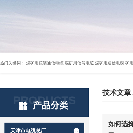
热门关键词：
煤矿用铠装通信电缆 煤矿用信号电缆 煤矿用通信电缆 矿用阻燃通信电缆 矿用监控电缆 矿用通信电缆 橡套软电缆YZ-3*1.5+1 YCW橡胶电缆3*10+1*6 船用橡套软电缆CEFR-3*2.5 煤矿用移动橡套软电缆MY3*4+1*4 阻燃屏蔽计算机电缆ZR
技术文章
PRODUCTS
产品分类
如何选
天津市电缆总厂