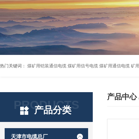
热门关键词：
煤矿用铠装通信电缆 煤矿用信号电缆 煤矿用通信电缆 矿用阻燃通信电缆 矿用监控电缆 矿用通信电缆 橡套软电缆YZ-3*1.5+1 YCW橡胶电缆3*10+1*6 船用橡套软电缆CEFR-3*2.5 煤矿用移动橡套软电缆MY3*4+1*4 阻燃屏蔽计算机电缆ZR
产品中心
PRODUCTS
产品分类
天津市电缆总厂