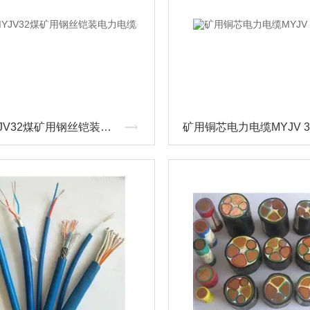
国标MYJV32煤矿用钢丝铠装电力电缆