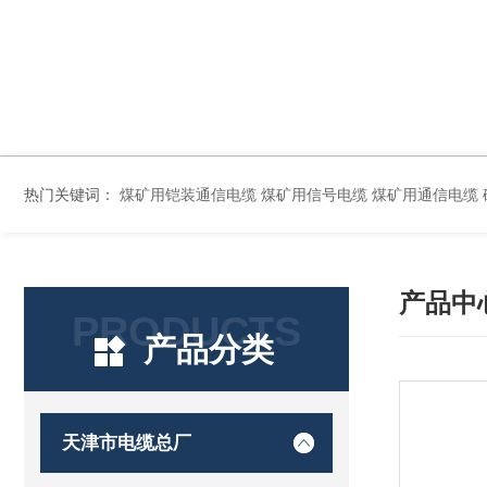
热门关键词：
煤矿用铠装通信电缆 煤矿用信号电缆 煤矿用通信电缆 矿用阻燃通信电缆 矿用监控电缆 矿用通信电缆 橡套软电缆YZ-3*1.5+1 YCW橡胶电缆3*10+1*6 船用橡套软电缆CEFR-3*2.5 煤矿用移动橡套软电缆MY3*4+1*4 阻燃屏
产品中
PRODUCTS
产品分类
天津市电缆总厂