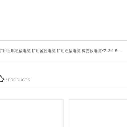
蔽计算机电缆ZR-DJYPVP 2*2*0.75 ZR-DJYVP阻燃计算机电缆3*2*1.0 矿用阻燃控制电缆MKYJV-3*1.5 铠装阻燃矿用控制电缆MKYJV32 MKYJVP22矿用屏蔽铠装控制电缆 防水橡套扁电缆JHSB-3*4 专业厂家 MY-0.38/0.66kv矿用阻燃橡套电缆
心
/ PRODUCTS