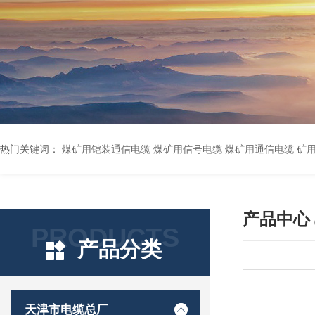
热门关键词：
煤矿用铠装通信电缆 煤矿用信号电缆 煤矿用通信电缆 矿用阻燃通信电缆 矿用监控电缆 矿用通信电缆 橡套软电缆YZ-3*1.5+1 YCW橡胶电缆3*10+1*6 船用橡套软电缆CEFR-3*2.5 煤矿用移动橡套软电缆MY3*4+1*4 阻燃屏蔽计算机电缆ZR
产品中心
PRODUCTS
产品分类
天津市电缆总厂