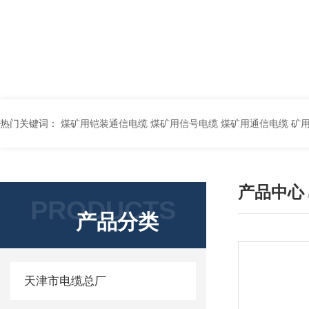
热门关键词：
煤矿用铠装通信电缆 煤矿用信号电缆 煤矿用通信电缆 矿用阻燃通信电缆 矿用监控电缆 矿用通信电缆 橡套软电缆YZ-3*1.5+1 YCW橡胶电缆3*10+1*6 船用橡套软电缆CEFR-3*2.5 煤矿用移动橡套软电缆MY3*4+1*4 阻燃屏蔽计算机电缆ZR
产品中心
PRODUCTS
产品分类
天津市电缆总厂