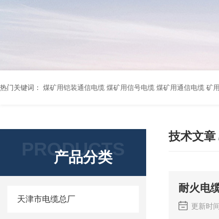
热门关键词：
煤矿用铠装通信电缆 煤矿用信号电缆 煤矿用通信电缆 矿用阻燃通信电缆 矿用监控电缆 矿用通信电缆 橡套软电缆YZ-3*1.5+1 YCW橡胶电缆3*10+1*6 船用橡套软电缆CEFR-3*2.5 煤矿用移动橡套软电缆MY3*4+1*4 阻燃屏蔽计算机电缆ZR
技术文章
PRODUCTS
产品分类
耐火电
天津市电缆总厂
更新时间：