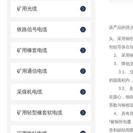
矿用光缆
该产品的优
铁路信号电缆
头。采用铜
包铝导体在
矿用橡套电缆
2、 采用
3、 降低
矿用通信电缆
3.1、 
的圆面积内，
3.2、 
采煤机电缆
在圆心，铜
系数与铜相
矿用轻型橡套软电缆
4、 具有
*被铜所包
质和缺陷周