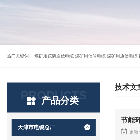
热门关键词：
煤矿用铠装通信电缆 煤矿用信号电缆 煤矿用通信电缆 矿用阻燃通信电缆 矿用监控电缆 矿用通信电缆 橡套软电缆YZ-3*1.5+1 YCW橡胶电缆3*10+1*6 船用橡套软电缆CEFR-3*2.5 煤矿用移动橡套软电缆MY3*4+1*4 阻燃屏
技术文
PRODUCTS
产品分类
节能
天津市电缆总厂
更新时