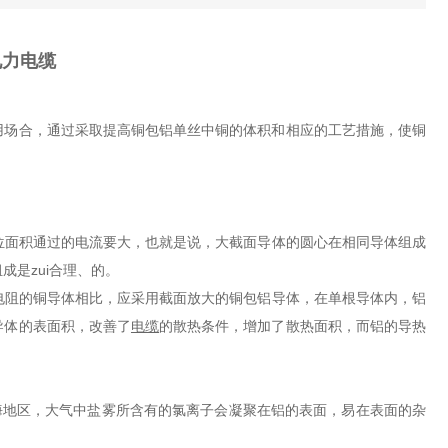
电力电缆
用场合，通过采取提高铜包铝单丝中铜的体积和相应的工艺措施，使铜
位面积通过的电流要大，也就是说，大截面导体的圆心在相同导体组成
是zui合理、的。
电阻的铜导体相比，应采用截面放大的铜包铝导体，在单根导体内，铝
导体的表面积，改善了
电缆
的散热条件，增加了散热面积，而铝的导热
海地区，大气中盐雾所含有的氯离子会凝聚在铝的表面，易在表面的杂