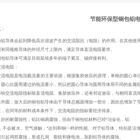
节能环保型铜包铝
点：
包铝导体会起到降低高次谐波产生的交流阻抗（电阻）的作用。在其他使
现有同规格导体的外径尺寸上限内，满足导体直流电阻要求。
铜包铝导体可满足目前延续多年的端子紧压、锡焊接有利。
交流电阻：
交流电阻是电流载流量的主要依据，根据集肤效应的原理，单根的圆心单
圆心比圆周通过的电流要小，所以把圆心导体与圆周导体用不同的金属组成
影响交流电阻指标除直流电阻、集肤效应外，还有邻近效应，与相同直流
在外圆；放大后的铜包铝导体由于导体总截面增加一部分，因此也增加了
近，在同等的材料成本条件下，交流电阻的指标要经济得多。
良好的耐腐蚀性：铝比铜易腐蚀，但由于铜包铝材料已经*冶金化，铝
覆，不会被水、空气接触，*达到和铜一样的性能。对于铝导体，特别是沿
围引起局部腐蚀，形成孔洞、裂纹和微电池，加剧铝导体的腐蚀。