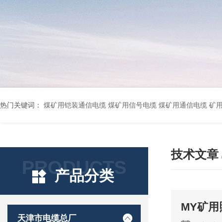
热门关键词：
煤矿用铠装通信电缆 煤矿用信号电缆 煤矿用通信电缆 矿用阻燃通信电缆 矿用监控电缆 矿用通信电缆 橡套软电缆YZ-3*1.5+1 YCW橡胶电缆3*10+1*6 船用橡套软电缆CEFR-3*2.5 煤矿用移动橡套软电缆MY3*4+1*4 阻燃屏蔽计算机电缆ZR
技术文章
PRODUCTS
产品分类
MY矿
天津市电缆总厂