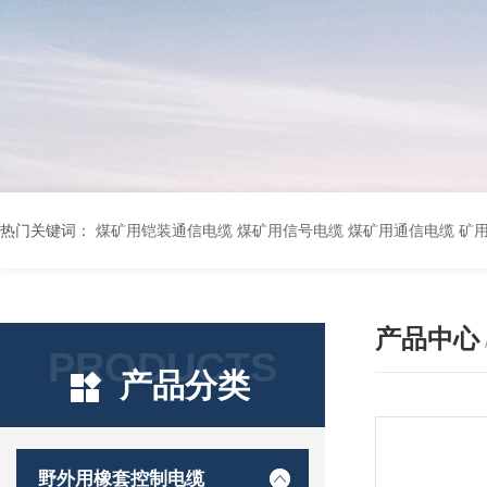
热门关键词：
煤矿用铠装通信电缆 煤矿用信号电缆 煤矿用通信电缆 矿用阻燃通信电缆 矿用监控电缆 矿用通信电缆 橡套软电缆YZ-3*1.5+1 YCW橡胶电缆3*10+1*6 船用橡套软电缆CEFR-3*2.5 煤矿用移动橡套软电缆MY3*4+1*4 阻燃屏蔽计算机电缆ZR
产品中心
PRODUCTS
产品分类
野外用橡套控制电缆