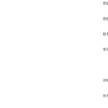
您
您
联
常
详
补