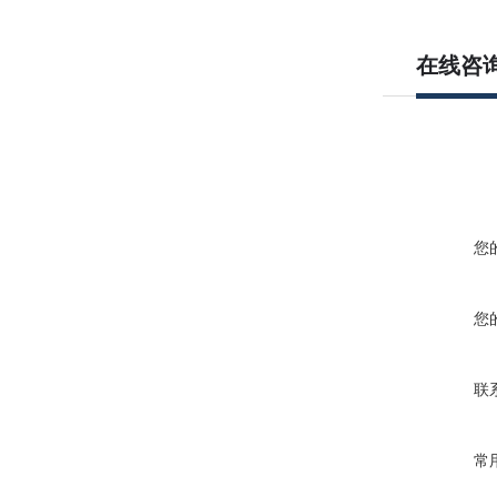
在线咨
您
您
联
常