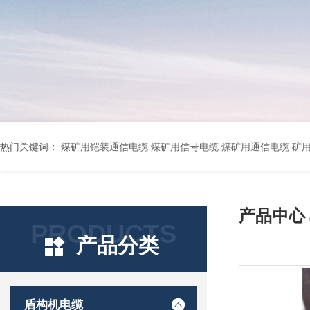
热门关键词：
煤矿用铠装通信电缆 煤矿用信号电缆 煤矿用通信电缆 矿用阻燃通信电缆 矿用监控电缆 矿用通信电缆 橡套软电缆YZ-3*1.5+1 YCW橡胶电缆3*10+1*6 船用橡套软电缆CEFR-3*2.5 煤矿用移动橡套软电缆MY3*4+1*4 阻燃屏蔽计算机电缆ZR
产品中心
PRODUCTS
产品分类
盾构机电缆