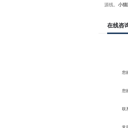
源线。
小猫
在线咨
您
您
联
常