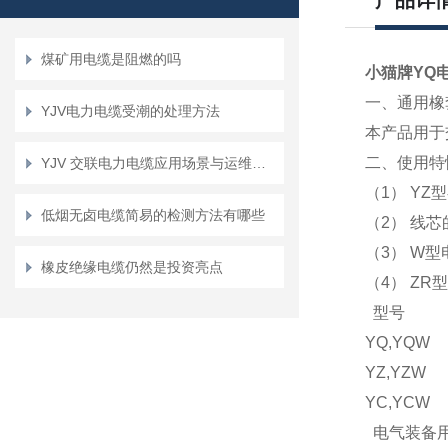
产品详
煤矿用电缆是阻燃的吗
小猫牌YQ
一、通用橡
YJV电力电缆受潮的处理方法
本产品用于
二、使用特
YJV 交联电力电缆应用场景与运维指南
（1） YZ型
低烟无卤电缆简易的检测方法有哪些
（2） 线
（3） W
橡皮绝缘电缆仍然是投资亮点
（4） Z
型号
YQ,Y
YZ,Y
YC,Y
电气装备用