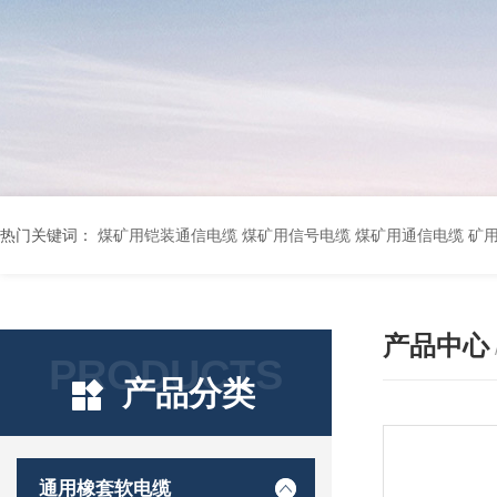
热门关键词：
煤矿用铠装通信电缆 煤矿用信号电缆 煤矿用通信电缆 矿用阻燃通信电缆 矿用监控电缆 矿用通信电缆 橡套软电缆YZ-3*1.5+1 YCW橡胶电缆3*10+1*6 船用橡套软电缆CEFR-3*2.5 煤矿用移动橡套软电缆MY3*4+1*4 阻燃屏蔽计算机电缆ZR
产品中心
PRODUCTS
产品分类
通用橡套软电缆