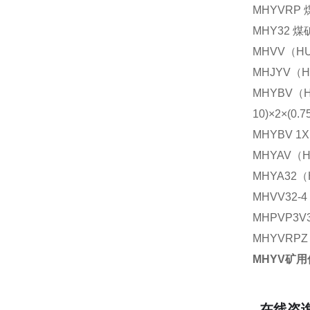
MHYVR
MHY32
MHVV（
MHJYV
MHYBV
10)×2×(0.
MHYBV 1X(
MHYAV
MHYA3
MHVV32
MHPVP3
MHYVR
MHYV矿
在线咨