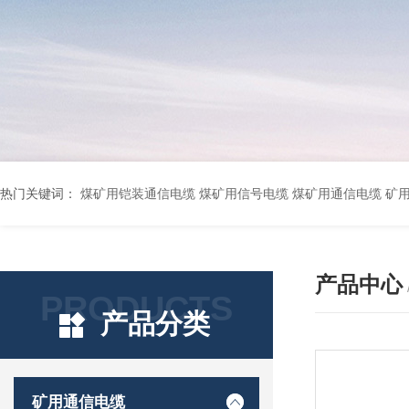
热门关键词：
煤矿用铠装通信电缆 煤矿用信号电缆 煤矿用通信电缆 矿用阻燃通信电缆 矿用监控电缆 矿用通信电缆 橡套软电缆YZ-3*1.5+1 YCW橡胶电缆3*10+1*6 船用橡套软电缆CEFR-3*2.5 煤矿用移动橡套软电缆MY3*4+1*4 阻燃屏蔽计算机电缆ZR
产品中心
PRODUCTS
产品分类
矿用通信电缆