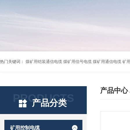
热门关键词：
煤矿用铠装通信电缆 煤矿用信号电缆 煤矿用通信电缆 矿用阻燃通信电缆 矿用监控电缆 矿用通信电缆 橡套软电缆YZ-3*1.5+1 YCW橡胶电缆3*10+1*6 船用橡套软电缆CEFR-3*2.5 煤矿用移动橡套软电缆MY3*4+1*4 阻燃屏蔽计算机电缆ZR
产品中心
PRODUCTS
产品分类
矿用控制电缆