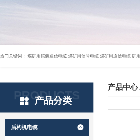
热门关键词：
煤矿用铠装通信电缆 煤矿用信号电缆 煤矿用通信电缆 矿用阻燃通信电缆 矿用监控电缆 矿用通信电缆 橡套软电缆YZ-3*1.5+1 YCW橡胶电缆3*10+1*6 船用橡套软电缆CEFR-3*2.5 煤矿用移动橡套软电缆MY3*4+1*4 阻燃屏蔽计算机电缆ZR
产品中心
PRODUCTS
产品分类
盾构机电缆