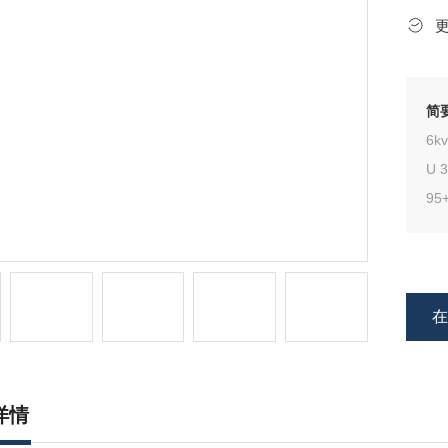
简
6
U 
95
详情