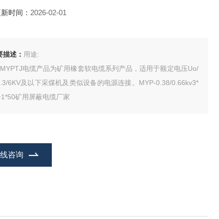
更新时间：
2026-02-01
要描述：
用途:
kvMYPTJ电缆产品为矿用橡套软电缆系列产品，适用于额定电压Uo/
3.3/6KV及以下采煤机及类似设备的电源连接。MYP-0.38/0.66kv3*
+1*50矿用屏蔽电缆厂家
在线咨询