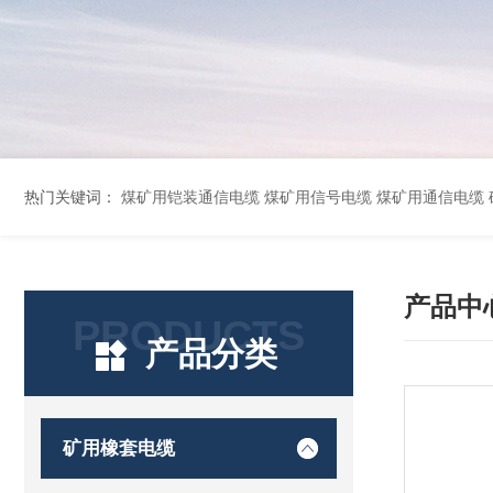
热门关键词：
煤矿用铠装通信电缆 煤矿用信号电缆 煤矿用通信电缆 矿用阻燃通信电缆 矿用监控电缆 矿用通信电缆 橡套软电缆YZ-3*1.5+1 YCW橡胶电缆3*10+1*6 船用橡套软电缆CEFR-3*2.5 煤矿用移动橡套软电缆MY3*4+1*4 阻燃屏
产品中
PRODUCTS
产品分类
矿用橡套电缆