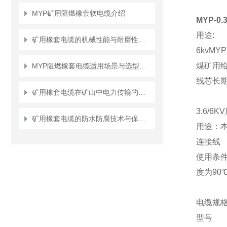
MYP矿用阻燃橡套软电缆介绍
MYP-0.
用途:
矿用橡套电缆的机械性能与耐磨性测试方法
6kvM
煤矿用
MYP阻燃橡套电缆适用场景与选型要点
线芯长期
矿用橡套电缆在矿山中电力传输的应用说明
3.6/6
矿用橡套电缆的防水防腐技术与保障措施
用途：
连接线
使用条
度为90
电缆规
型号