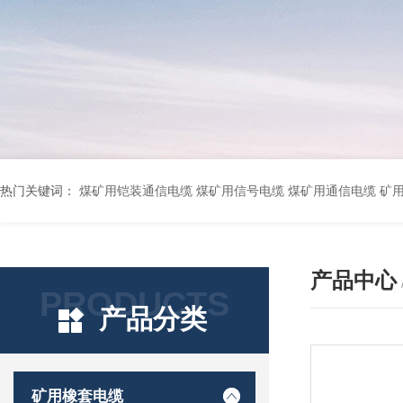
热门关键词：
煤矿用铠装通信电缆 煤矿用信号电缆 煤矿用通信电缆 矿用阻燃通信电缆 矿用监控电缆 矿用通信电缆 橡套软电缆YZ-3*1.5+1 YCW橡胶电缆3*10+1*6 船用橡套软电缆CEFR-3*2.5 煤矿用移动橡套软电缆MY3*4+1*4 阻燃屏蔽计算机电缆ZR
产品中心
PRODUCTS
产品分类
矿用橡套电缆