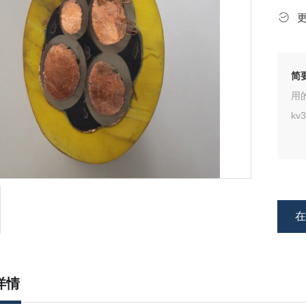
简
用
kv3
详情