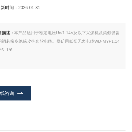
更新时间：
2026-01-31
要描述：
本产品适用于额定电压Uo/1.14V及以下采煤机及类似设备
的铜芯橡皮绝缘皮护套软电缆。煤矿用低烟无卤电缆WD-MYP1.14
*6+1*6
在线咨询