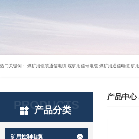
热门关键词：
煤矿用铠装通信电缆 煤矿用信号电缆 煤矿用通信电缆 矿用阻燃通信电缆 矿用监控电缆 矿用通信电缆 橡套软电缆YZ-3*1.5+1 YCW橡胶电缆3*10+1*6 船用橡套软电缆CEFR-3*2.5 煤矿用移动橡套软电缆MY3*4+1*4 阻燃屏蔽计算机电缆ZR
产品中心
PRODUCTS
产品分类
矿用控制电缆