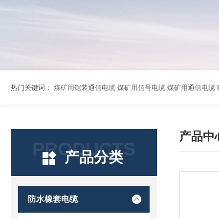
热门关键词：
煤矿用铠装通信电缆 煤矿用信号电缆 煤矿用通信电缆 矿用阻燃通信电缆 矿用监控电缆 矿用通信电缆 橡套软电缆YZ-3*1.5+1 YCW橡胶电缆3*10+1*6 船用橡套软电缆CEFR-3*2.5 煤矿用移动橡套软电缆MY3*4+1*4 阻燃屏
产品中
PRODUCTS
产品分类
防水橡套电缆