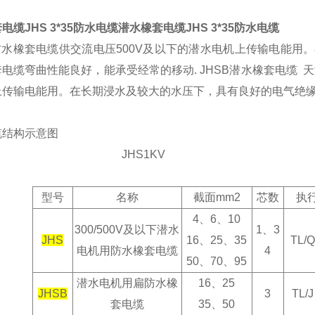
电缆JHS 3*35防水电缆
潜水橡套电缆JHS 3*35防水电缆
防水橡套电缆供交流电压500V及以下的潜水电机上传输电能用
套电缆弯曲性能良好，能承受经常的移动.
JHSB潜水橡套电缆 
上传输电能用。在长期浸水及较大的水压下，具有良好的电气绝
缆结构示意图
JHS1KV
型号
名称
截面mm2
芯数
执
4
、6、10
300/500V
及以下潜水
1
、3
JHS
16
、25、35
TL/Q
电机用防水橡套电缆
4
50
、70、95
潜水电机用扁防水橡
16
、25
JHSB
3
TL/J
套电缆
35、50