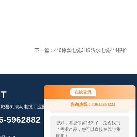
下一篇：
4*6橡套电缆JHS防水电缆4*4报价
T
在线交流
您好！欢迎前来咨询，很高兴为您
咨询热线：13613264222
大城县刘演马电缆工业园区
服务，请问您要咨询什么问题呢？
-5962882
您好，看您停留很久了，是否找到
了需求产品，您可以直接在线与我
扫码微信联系
联系！
63.com