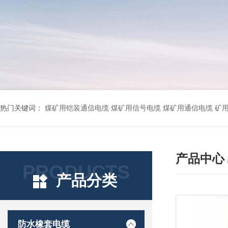
热门关键词：
煤矿用铠装通信电缆 煤矿用信号电缆 煤矿用通信电缆 矿用阻燃通信电缆 矿用监控电缆 矿用通信电缆 橡套软电缆YZ-3*1.5+1 YCW橡胶电缆3*10+1*6 船用橡套软电缆CEFR-3*2.5 煤矿用移动橡套软电缆MY3*4+1*4 阻燃屏蔽计算机电缆ZR
产品中心
PRODUCTS
产品分类
防水橡套电缆