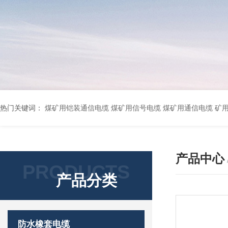
热门关键词：
煤矿用铠装通信电缆 煤矿用信号电缆 煤矿用通信电缆 矿用阻燃通信电缆 矿用监控电缆 矿用通信电缆 橡套软电缆YZ-3*1.5+1 YCW橡胶电缆3*10+1*6 船用橡套软电缆CEFR-3*2.5 煤矿用移动橡套软电缆MY3*4+1*4 阻燃屏蔽计算机电缆ZR
产品中心
PRODUCTS
产品分类
防水橡套电缆