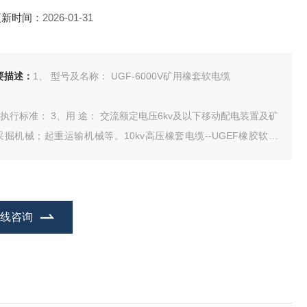
更新时间：
2026-01-31
要描述：
1、 型号及名称： UGF-6000V矿用橡套软电缆
、执行标准： 3、用 途： 交流额定电压6kv及以下移动配电装置及矿
采掘机械；起重运输机械等。10kv高压橡套电缆--UGEF橡胶软电
价格
在线咨询