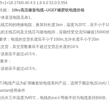
1×16 276/0.40 4.5 1.6 6.0 52.0 0.554
术性能：
10kv高压橡套电缆--UGEF橡胶软电缆价格
导体直流电阻见表1。
线芯间的绝缘电阻，换算到长度1km，温度为20℃，应不小于1
的主线芯间及主线芯与接地线间，应能经受交流50赫兹15000
要求：电缆的交货长度应不小于100m,允许长度不小于20m
缆交货，其交货数量应不超过交货总长度的10％
误差应不超过±0.5％。
货要求：
误差应不超过±0.5％。
YPTJ电缆产品为矿用橡套软电缆系列产品，适用于额定电压Uo/U 
ianlan
使用条件
允许工作温度为85℃，电线的zui小弯曲半径为电缆直径的6倍