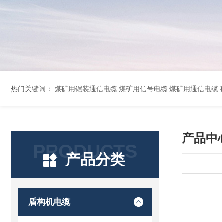
热门关键词：
煤矿用铠装通信电缆 煤矿用信号电缆 煤矿用通信电缆 矿用阻燃通信电缆 矿用监控电缆 矿用通信电缆 橡套软电缆YZ-3*1.5+1 YCW橡胶电缆3*10+1*6 船用橡套软电缆CEFR-3*2.5 煤矿用移动橡套软电缆MY3*4+1*4 阻燃屏
产品中
PRODUCTS
产品分类
盾构机电缆