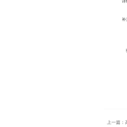
详
补
上一篇：