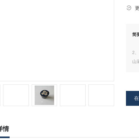
简
2
山
缆
详情