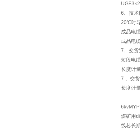
UGF3×25+
6、技
20℃时
成品电缆
成品电缆
7、交货
短段电
长度计量
7 、交
长度计量
6kvM
煤矿用
d
线芯长期