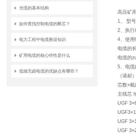
光缆的基本结构
高压矿
1、 型
如何查找控制电缆的断芯？
2、执行
4、使用
电力工程中电缆敷设知识
电缆的长
矿用电缆的核心特性是什么
电缆的z
5、电缆
低烟无卤电缆的优缺点有哪些？
（请郝
芯数×截
主线芯 
UGF 3×6+
UGF3×10+
UGF 3×16
UGF 3×25