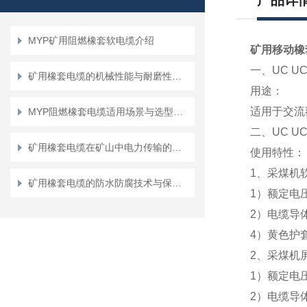
产品详
MYP矿用阻燃橡套软电缆介绍
矿用移动橡套
一、
UC UC
矿用橡套电缆的机械性能与耐磨性测试方法
用途：
适用于交流
MYP阻燃橡套电缆适用场景与选型要点
二、
UC UC
矿用橡套电缆在矿山中电力传输的应用说明
使用特性：
1
、采煤机
矿用橡套电缆的防水防腐技术与保障措施
1
）额定电
2
）电缆导
4
）黄色护
2
、采煤机
1
）额定电
2
）电缆导