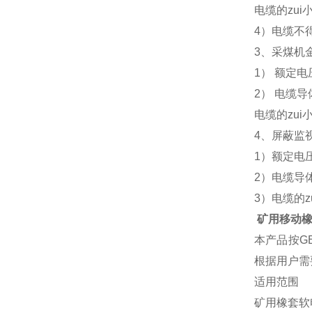
电缆的
zui
4
）电缆不
3
、采煤机
1
）
额定电
2
）
电缆导
电缆的
zui
4
、屏蔽监
1
）额定电
2
）电缆导
3
）电缆的
z
矿用移动橡套
本产品按
G
根据用户需
适用范围
矿用橡套软