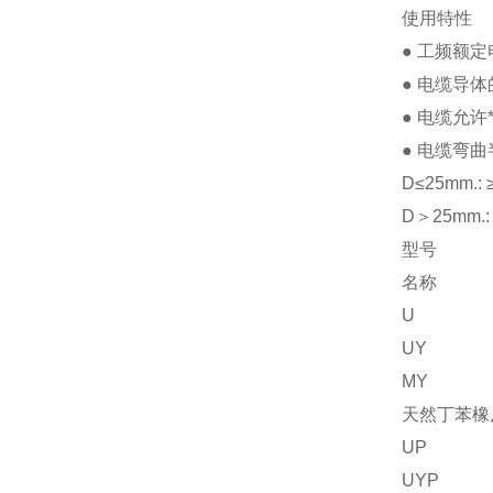
使用特性
●
工频额定
●
电缆导体
●
电缆允许
●
电缆弯曲
D≤25mm.: 
D
＞
25mm.:
型号
名称
U
UY
MY
天然丁苯橡
UP
UYP