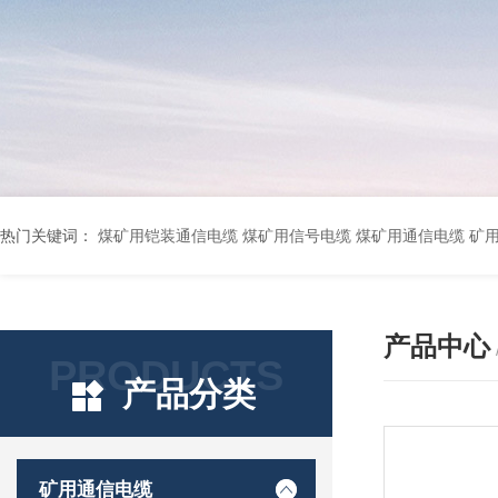
热门关键词：
煤矿用铠装通信电缆 煤矿用信号电缆 煤矿用通信电缆 矿用阻燃通信电缆 矿用监控电缆 矿用通信电缆 橡套软电缆YZ-3*1.5+1 YCW橡胶电缆3*10+1*6 船用橡套软电缆CEFR-3*2.5 煤矿用移动橡套软电缆MY3*4+1*4 阻燃屏蔽计算机电缆ZR
产品中心
PRODUCTS
产品分类
矿用通信电缆