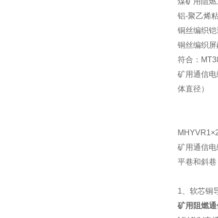
煤矿用阻燃
铝-聚乙烯
铜丝编织铠
铜丝编织屏
符合：MT3
矿用通信电
体直径）
MHYVR1
×
矿用通信电缆MH
平巷和斜巷
1
、软芯铜导
矿用阻燃通