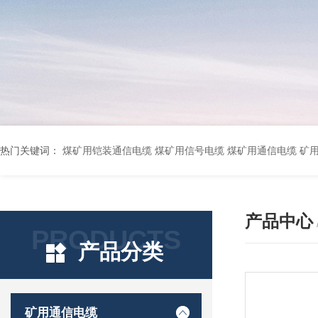
热门关键词：
煤矿用铠装通信电缆 煤矿用信号电缆 煤矿用通信电缆 矿用阻燃通信电缆 矿用监控电缆 矿用通信电缆 橡套软电缆YZ-3*1.5+1 YCW橡胶电缆3*10+1*6 船用橡套软电缆CEFR-3*2.5 煤矿用移动橡套软电缆MY3*4+1*4 阻燃屏蔽计算机电缆ZR
产品中心
PRODUCTS
产品分类
矿用通信电缆