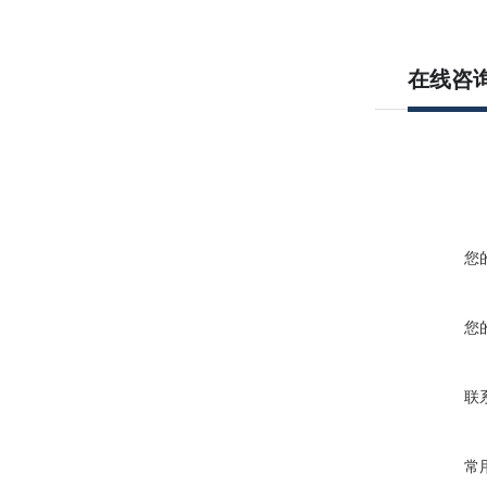
在线咨
您
您
联
常