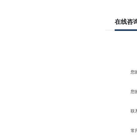
在线咨
您
您
联
常