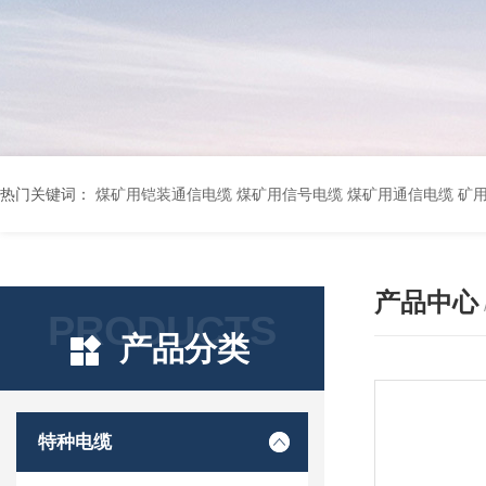
热门关键词：
煤矿用铠装通信电缆 煤矿用信号电缆 煤矿用通信电缆 矿用阻燃通信电缆 矿用监控电缆 矿用通信电缆 橡套软电缆YZ-3*1.5+1 YCW橡胶电缆3*10+1*6 船用橡套软电缆CEFR-3*2.5 煤矿用移动橡套软电缆MY3*4+1*4 阻燃屏蔽计算机电缆ZR
产品中心
PRODUCTS
产品分类
特种电缆