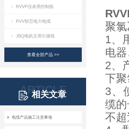
RVVP仪表用控制线
RV
RVV软芯电力电缆
聚氯
JBQ电机主用引接线
1、
电器
查看全部产品 >>
2、产
下聚
ARTICLE
3、
相关文章
缆的
不超
电缆产品施工注意事项