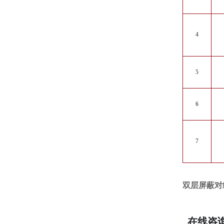
4
5
6
7
双层屏蔽对绞线
在线咨