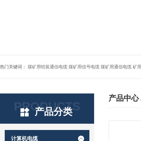
热门关键词：
煤矿用铠装通信电缆 煤矿用信号电缆 煤矿用通信电缆 矿用阻燃通信电缆 矿用监控电缆 矿用通信电缆 橡套软电缆YZ-3*1.5+1 YCW橡胶电缆3*10+1*6 船用橡套软电缆CEFR-3*2.5 煤矿用移动橡套软电缆MY3*4+1*4 阻燃屏蔽计算机电缆ZR
产品中心
PRODUCTS
产品分类
计算机电缆