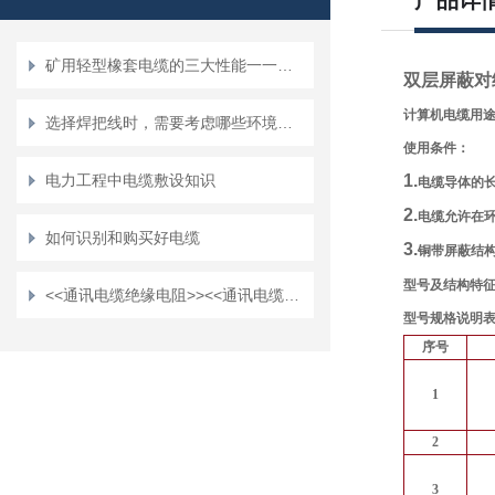
产品详
矿用轻型橡套电缆的三大性能一一介绍
双层屏蔽对绞线
计算机电缆用
选择焊把线时，需要考虑哪些环境因素？
使用条件：
电力工程中电缆敷设知识
1.
电缆导体的
2.
电缆允许在
如何识别和购买好电缆
3.
铜带屏蔽结
型号及结构特
<<通讯电缆绝缘电阻>><<通讯电缆导体直流电阻>>通讯电缆数据表
型号规格说明
序号
1
2
3