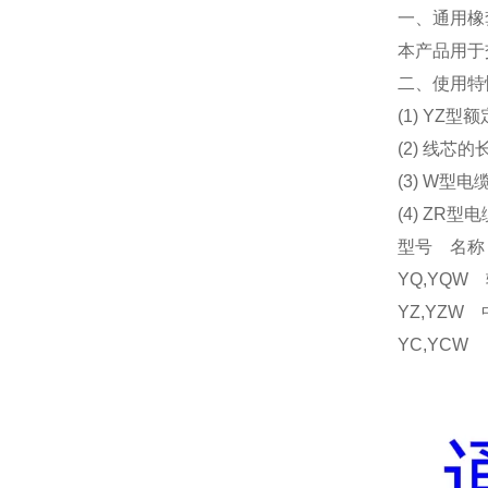
一、通用橡
本产品用于
二、使用特
(1) YZ型
(2) 线芯
(3) W
(4) ZR
型号 名称
YQ,YQ
YZ,YZ
YC,Y