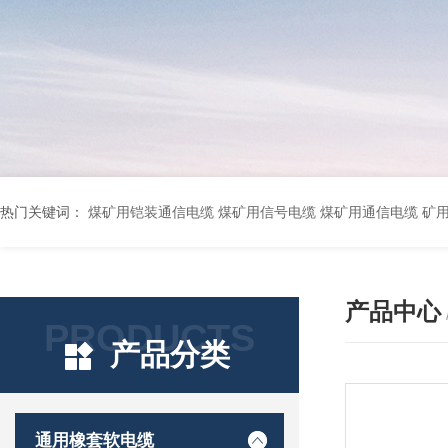
热门关键词：
煤矿用铠装通信电缆 煤矿用信号电缆 煤矿用通信电缆 矿用阻燃通信电缆 矿用监控电缆 矿用通信电缆 橡套软电缆YZ-3*1.5+1 YCW橡胶电缆3*10+1*6 船用橡套软电缆CEFR-3*2.5 煤矿用移动橡套软电缆MY3*4+1*4 阻燃屏蔽计算机电缆ZR
产品中心
PRODUCTS
产品分类
通用橡套软电缆