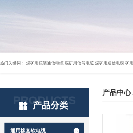
热门关键词：
煤矿用铠装通信电缆 煤矿用信号电缆 煤矿用通信电缆 矿用阻燃通信电缆 矿用监控电缆 矿用通信电缆 橡套软电缆YZ-3*1.5+1 YCW橡胶电缆3*10+1*6 船用橡套软电缆CEFR-3*2.5 煤矿用移动橡套软电缆MY3*4+1*4 阻燃屏蔽计算机电缆ZR
产品中心
PRODUCTS
产品分类
通用橡套软电缆