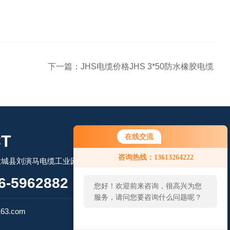
下一篇：
JHS电缆价格JHS 3*50防水橡胶电缆
T
在线交流
咨询热线：13613264222
大城县刘演马电缆工业园区
-5962882
您好！欢迎前来咨询，很高兴为您
服务，请问您要咨询什么问题呢？
扫码微信联系
63.com
您好，看您停留很久了，是否找到