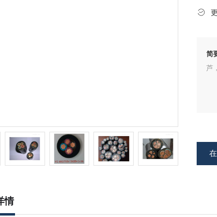
简
芦
详情