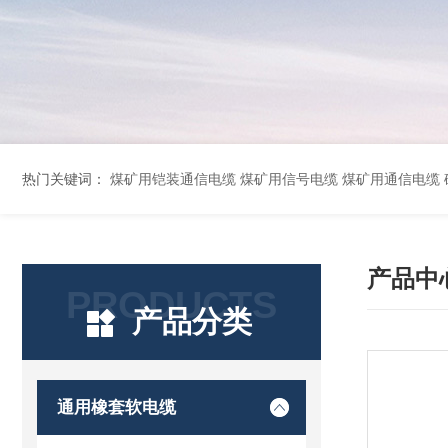
热门关键词：
煤矿用铠装通信电缆 煤矿用信号电缆 煤矿用通信电缆 矿用阻燃通信电缆 矿用监控电缆 矿用通信电缆 橡套软电缆YZ-3*1.5+1 YCW橡胶电缆3*10+1*6 船用橡套软电缆CEFR-3*2.5 煤矿用移动橡套软电缆MY3*4+1*4 阻燃屏
产品中
PRODUCTS
产品分类
通用橡套软电缆