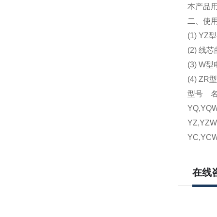
本产品用
二、使
(1) Y
(2) 
(3) 
(4) 
型号 
YQ,Y
YZ,Y
YC,Y
在线