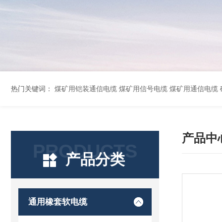
热门关键词：
煤矿用铠装通信电缆 煤矿用信号电缆 煤矿用通信电缆 矿用阻燃通信电缆 矿用监控电缆 矿用通信电缆 橡套软电缆YZ-3*1.5+1 YCW橡胶电缆3*10+1*6 船用橡套软电缆CEFR-3*2.5 煤矿用移动橡套软电缆MY3*4+1*4 阻燃屏
产品中
PRODUCTS
产品分类
通用橡套软电缆