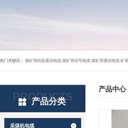
热门关键词：
煤矿用铠装通信电缆 煤矿用信号电缆 煤矿用通信电缆 矿用阻燃通信电缆 矿用监控电缆 矿用通信电缆 橡套软电缆YZ-3*1.5+1 YCW橡胶电缆3*10+1*6 船用橡套软电缆CEFR-3*2.5 煤矿用移动橡套软电缆MY3*4+1*4 阻燃屏蔽计算机电缆ZR
产品中心
PRODUCTS
产品分类
采煤机电缆