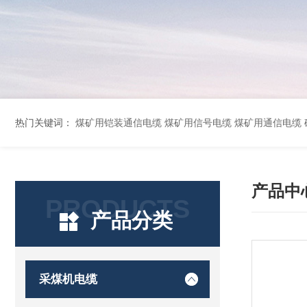
热门关键词：
煤矿用铠装通信电缆 煤矿用信号电缆 煤矿用通信电缆 矿用阻燃通信电缆 矿用监控电缆 矿用通信电缆 橡套软电缆YZ-3*1.5+1 YCW橡胶电缆3*10+1*6 船用橡套软电缆CEFR-3*2.5 煤矿用移动橡套软电缆MY3*4+1*4 阻燃屏
产品中
PRODUCTS
产品分类
采煤机电缆