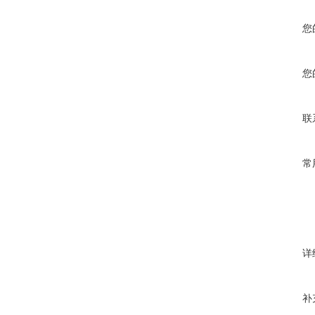
您
您
联
常
详
补