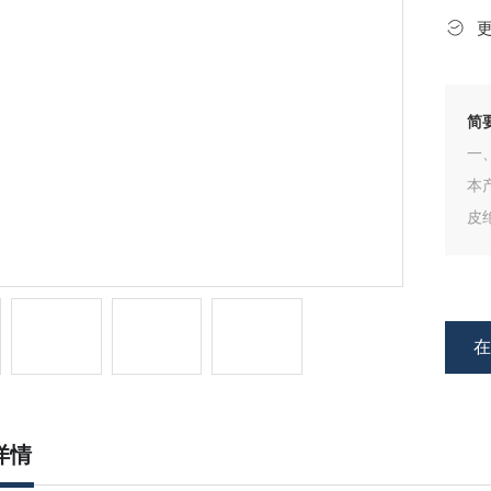
简
一、
本
皮
详情