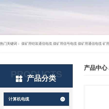
热门关键词：
煤矿用铠装通信电缆 煤矿用信号电缆 煤矿用通信电缆 矿用阻燃通信电缆 矿用监控电缆 矿用通信电缆 橡套软电缆YZ-3*1.5+1 YCW橡胶电缆3*10+1*6 船用橡套软电缆CEFR-3*2.5 煤矿用移动橡套软电缆MY3*4+1*4 阻燃屏蔽计算机电缆ZR
产品中心
PRODUCTS
产品分类
计算机电缆