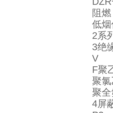
DZ
阻燃
低烟
2系
3绝
V
F聚
聚氯
聚全
4屏