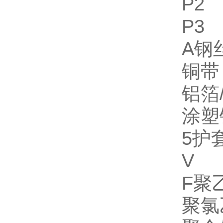
P2
P3
A钢
铜带
铝箔
涂塑
5护
V
F聚
聚氯