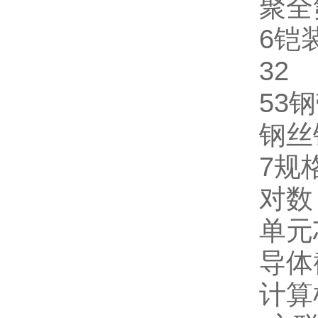
聚全
6铠
32
53
钢丝
7规
对数
单元
导体截
计算