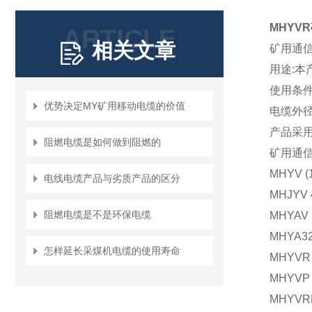
MHYV
ARTICLE
相关文章
矿用通
用途:
使用条件
优势决定MY矿用移动电缆的价值
电缆外径
产品采用标
阻燃电缆是如何做到阻燃的
矿用通
MHYV 
电线电缆产品与劣质产品的区分
MHJY
阻燃电缆是不是环保电缆
MHYAV
MHYA
怎样延长采煤机电缆的使用寿命
MHYV
MHYV
MHYV