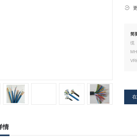
简
缆
M
V
详情