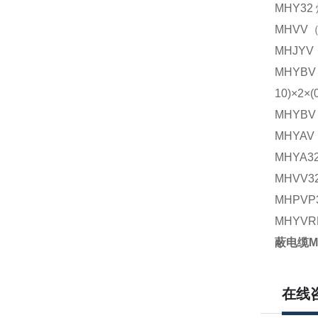
MHY3
MHVV
MHJY
MHYB
10)×2×
MHYBV 
MHYA
MHYA
MHVV
MHPVP
MHYV
蔽电缆M
在线