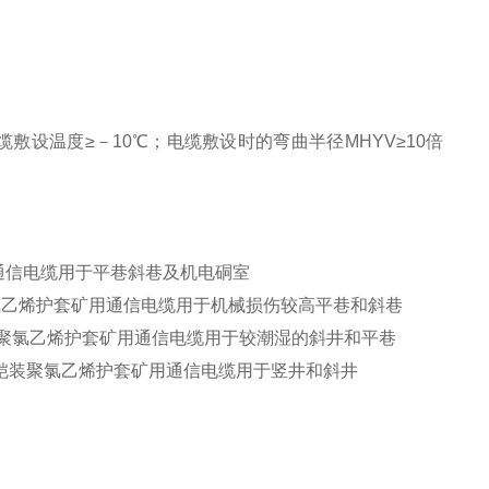
缆敷设温度≥－10℃；电缆敷设时的弯曲半径MHYV≥10倍
烯护套矿用通信电缆用于平巷斜巷及机电硐室
聚乙烯绝缘聚氯乙烯护套矿用通信电缆用于机械损伤较高平巷和斜巷
缘铝聚乙烯粘结层聚氯乙烯护套矿用通信电缆用于较潮湿的斜井和平巷
烯粘结层钢丝铠装聚氯乙烯护套矿用通信电缆用于竖井和斜井