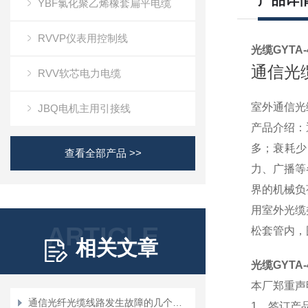
产品详
YBF氯化聚乙烯橡套扁平电缆
RVVP仪表用控制线
光缆GYTA-
通信光
RVV软芯电力电缆
室外通信光
JBQ电机主用引接线
产品介绍：
多；衰耗少
查看全部产品 >>
力、广播等
界的机械负
用室外光缆
ARTICLE
松套管
内，
相关文章
光缆GYTA-
本厂郑重声
通信光纤光缆线路发生故障的几个因素
1、签订产