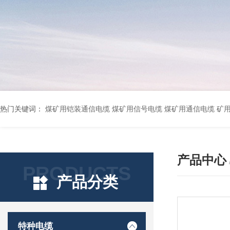
热门关键词：
煤矿用铠装通信电缆 煤矿用信号电缆 煤矿用通信电缆 矿用阻燃通信电缆 矿用监控电缆 矿用通信电缆 橡套软电缆YZ-3*1.5+1 YCW橡胶电缆3*10+1*6 船用橡套软电缆CEFR-3*2.5 煤矿用移动橡套软电缆MY3*4+1*4 阻燃屏蔽计算机电缆ZR
产品中心
PRODUCTS
产品分类
特种电缆