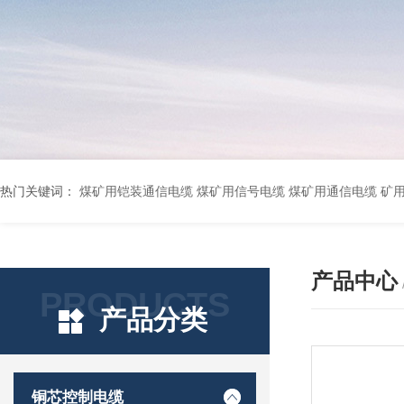
热门关键词：
煤矿用铠装通信电缆 煤矿用信号电缆 煤矿用通信电缆 矿用阻燃通信电缆 矿用监控电缆 矿用通信电缆 橡套软电缆YZ-3*1.5+1 YCW橡胶电缆3*10+1*6 船用橡套软电缆CEFR-3*2.5 煤矿用移动橡套软电缆MY3*4+1*4 阻燃屏蔽计算机电缆ZR
产品中心
PRODUCTS
产品分类
铜芯控制电缆