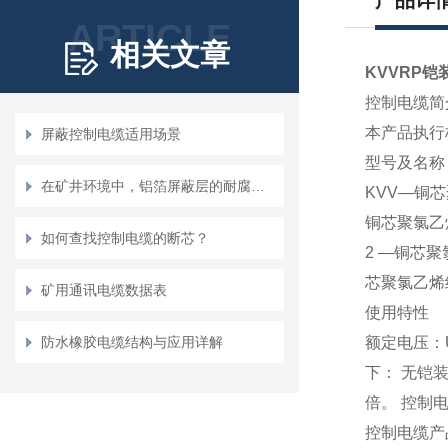
产品详
ARTICLE
相关文章
KVVRP铠
控制电缆简
本产品执行标
屏蔽控制电缆适用场景
型号及名称
在矿井环境中，铝箔屏蔽层的耐腐蚀性如何？
KVV—铜
铜芯聚氯乙
如何查找控制电缆的断芯？
2 —铜芯
芯聚氯乙烯
矿用通讯电缆数据表
使用特性
防水橡胶电缆结构与应用详解
额定电压：U
下： 无铠
倍。 控制电
控制电缆产