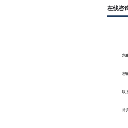
在线咨
您
您
联
常