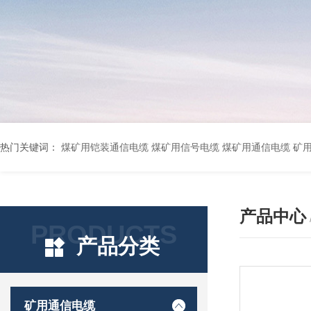
热门关键词：
煤矿用铠装通信电缆 煤矿用信号电缆 煤矿用通信电缆 矿用阻燃通信电缆 矿用监控电缆 矿用通信电缆 橡套软电缆YZ-3*1.5+1 YCW橡胶电缆3*10+1*6 船用橡套软电缆CEFR-3*2.5 煤矿用移动橡套软电缆MY3*4+1*4 阻燃屏蔽计算机电缆ZR
产品中心
PRODUCTS
产品分类
矿用通信电缆