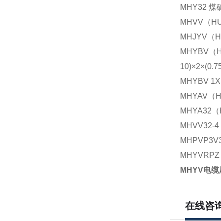
MHY32
MHVV（
MHJYV
MHYBV
10)×2×(0.
MHYBV 1X(
MHYAV
MHYA3
MHVV32
MHPVP3
MHYVR
MHYV电缆
在线咨