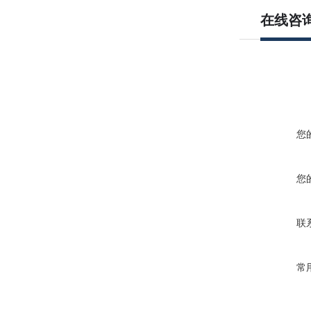
在线咨
您
您
联
常