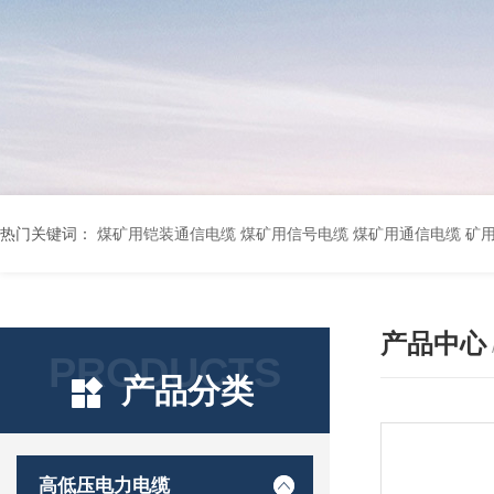
热门关键词：
煤矿用铠装通信电缆 煤矿用信号电缆 煤矿用通信电缆 矿用阻燃通信电缆 矿用监控电缆 矿用通信电缆 橡套软电缆YZ-3*1.5+1 YCW橡胶电缆3*10+1*6 船用橡套软电缆CEFR-3*2.5 煤矿用移动橡套软电缆MY3*4+1*4 阻燃屏蔽计算机电缆ZR
产品中心
PRODUCTS
产品分类
高低压电力电缆