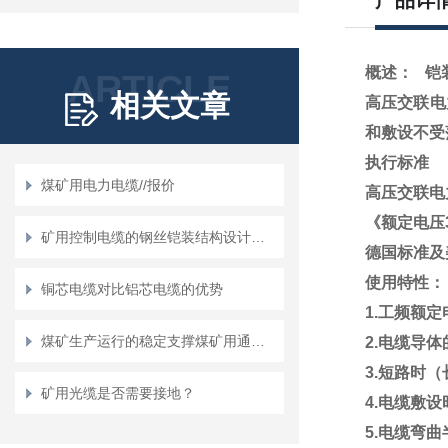
产品详
概述：
铠
ARTICLE
相关文章
高压交联电
和敷设不受
执行标准
煤矿用电力电缆//报价
高压交联电力
《额定电压
矿用控制电缆的钢丝铠装结构设计与抗冲击性能优化
德国标准及
使用特性
铜芯电缆对比铝芯电缆的优势
1.工频额定电
煤矿生产运行的稳定支撑煤矿用通信电缆故障诊断与维护技巧
2.电缆导
3.短路时
矿用光缆是否需要接地？
4.电缆敷
5.电缆弯