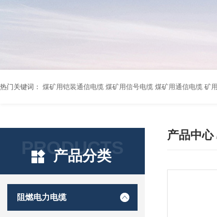
热门关键词：
煤矿用铠装通信电缆 煤矿用信号电缆 煤矿用通信电缆 矿用阻燃通信电缆 矿用监控电缆 矿用通信电缆 橡套软电缆YZ-3*1.5+1 YCW橡胶电缆3*10+1*6 船用橡套软电缆CEFR-3*2.5 煤矿用移动橡套软电缆MY3*4+1*4 阻燃屏蔽计算机电缆ZR
产品中心
PRODUCTS
产品分类
阻燃电力电缆