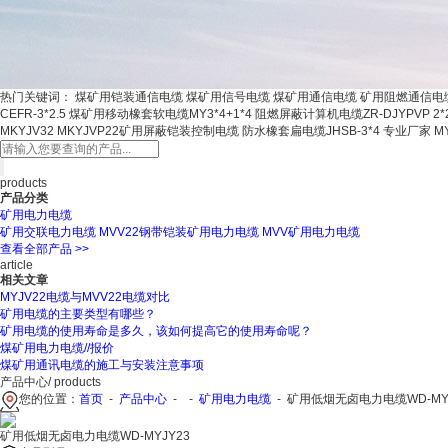
热门关键词：
煤矿用铠装通信电缆 煤矿用信号电缆 煤矿用通信电缆 矿用阻燃通信电缆 矿用
CEFR-3*2.5 煤矿用移动橡套软电缆MY3*4+1*4 阻燃屏蔽计算机电缆ZR-DJYPVP 2*
MKYJV32 MKYJVP22矿用屏蔽铠装控制电缆 防水橡套扁电缆JHSB-3*4 专业厂家 MY-
products
产品分类
矿用电力电缆
矿用交联电力电缆
MVV22钢带铠装矿用电力电缆
MVV矿用电力电缆
查看全部产品 >>
article
相关文章
MYJV22电缆与MVV22电缆对比
矿用电缆的主要类型有哪些？
矿用电缆的使用寿命是多久，该如何提高它的使用寿命呢？
煤矿用电力电缆//报价
煤矿用通讯电缆的施工与安装注意事项
产品中心
/ products
您的位置：
首页
-
产品中心
- -
矿用电力电缆
-
矿用低烟无卤电力电缆WD-MYJ
矿用低烟无卤电力电缆WD-MYJY23