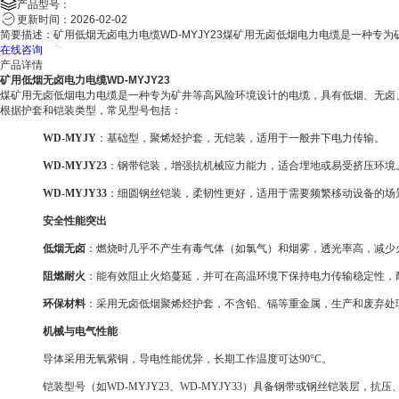
产品型号：
更新时间：
2026-02-02
简要描述：
矿用低烟无卤电力电缆WD-MYJY23煤矿用无卤低烟电力电缆是一种
在线咨询
产品详情
矿用低烟无卤电力电缆WD-MYJY23
煤矿用无卤低烟电力电缆是一种专为矿井等高风险环境设计的电缆，具有低烟、无卤
根据护套和铠装类型，常见型号包括：
WD-MYJY
：基础型，聚烯烃护套，无铠装，适用于一般井下电力传输。
WD-MYJY23
：钢带铠装，增强抗机械应力能力，适合埋地或易受挤压环境
WD-MYJY33
：细圆钢丝铠装，柔韧性更好，适用于需要频繁移动设备的场
安全性能突出
低烟无卤
：燃烧时几乎不产生有毒气体（如氯气）和烟雾，透光率高，减少
阻燃耐火
：能有效阻止火焰蔓延，并可在高温环境下保持电力传输稳定性，
环保材料
：采用无卤低烟聚烯烃护套，不含铅、镉等重金属，生产和废弃处
机械与电气性能
导体采用无氧紫铜，导电性能优异，长期工作温度可达
90°C
。
铠装型号（如
WD-MYJY23
、
WD-MYJY33
）具备钢带或钢丝铠装层，抗压