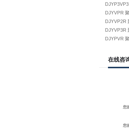
DJYP3
DJYVP
DJYVP
DJYVP
DJYPV
在线咨
您
您