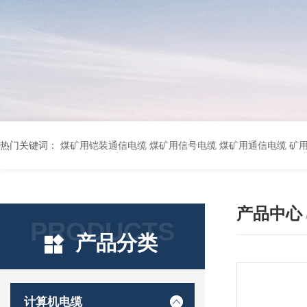
热门关键词：
煤矿用铠装通信电缆 煤矿用信号电缆 煤矿用通信电缆 矿用阻燃通信电缆 矿用监控电缆 矿用通信电缆 橡套软电缆YZ-3*1.5+1 YCW橡胶电缆3*10+1*6 船用橡套软电缆CEFR-3*2.5 煤矿用移动橡套软电缆MY3*4+1*4 阻燃屏蔽计算机电缆ZR
产品中心
PRODUCTS
产品分类
计算机电缆