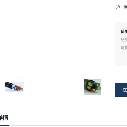
简
绝缘聚
可
详情