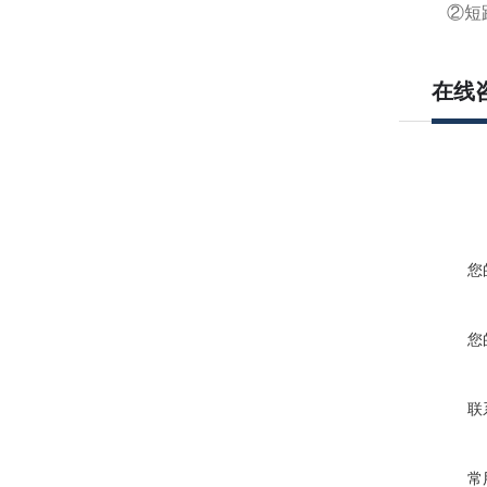
②短路
在线
您
您
联
常