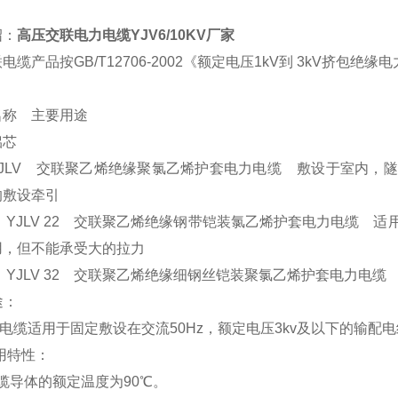
绍：
高压交联电力电缆YJV6/10KV厂家
电缆产品按GB/T12706-2002《额定电压1kV到 3kV挤
名称 主要用途
 铝芯
 YJLV 交联聚乙烯绝缘聚氯乙烯护套电力电缆 敷设于室内
的敷设牵引
22 YJLV 22 交联聚乙烯绝缘钢带铠装氯乙烯护套电力电缆
用，但不能承受大的拉力
32 YJLV 32 交联聚乙烯绝缘细钢丝铠装聚氯乙烯护套电力
途：
缆适用于固定敷设在交流50Hz，额定电压3kv及以下的输配
用特性：
导体的额定温度为90℃。