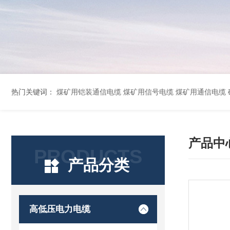
热门关键词：
煤矿用铠装通信电缆 煤矿用信号电缆 煤矿用通信电缆 矿用阻燃通信电缆 矿用监控电缆 矿用通信电缆 橡套软电缆YZ-3*1.5+1 YCW橡胶电缆3*10+1*6 船用橡套软电缆CEFR-3*2.5 煤矿用移动橡套软电缆MY3*4+1*4 阻燃屏
产品中
PRODUCTS
产品分类
高低压电力电缆