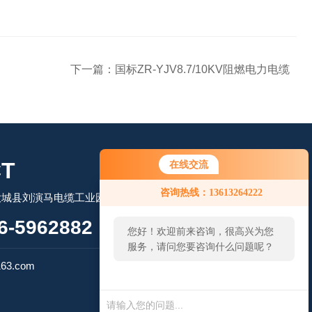
下一篇：
国标ZR-YJV8.7/10KV阻燃电力电缆
T
在线交流
您好！欢迎前来咨询，很高兴为您
咨询热线：13613264222
大城县刘演马电缆工业园区
服务，请问您要咨询什么问题呢？
-5962882
您好，看您停留很久了，是否找到
了需求产品，您可以直接在线与我
扫码微信联系
联系！
63.com