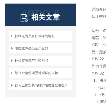
详细介
ARTICLE
相关文章
低压交联
型号 
控制电缆用在什么样的地方
铜芯
YJV
电缆故障是怎么产生的
受一定
YJV 
硅橡胶电缆产品说明书
外力作
铝合金电缆摆脱对铜材的依赖
YJV 
1、用
如何正确安装与维护阻燃通信电缆？
低压电
2、使
①电缆